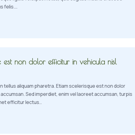
s felis.…
 est non dolor efficitur in vehicula nisl
in tellus aliquam pharetra. Etiam scelerisque est non dolor
nisl accumsan. Sed imperdiet, enim vel laoreet accumsan, turpis
met efficitur lectus…