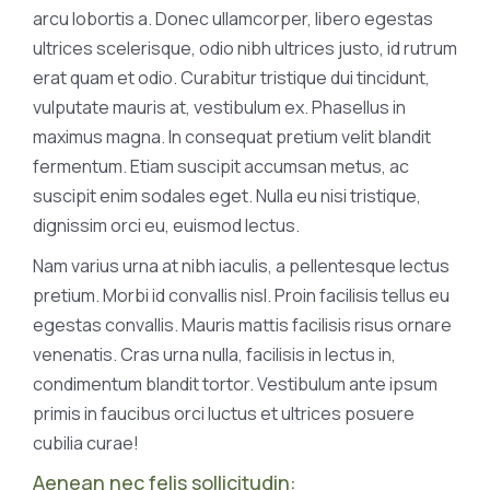
arcu lobortis a. Donec ullamcorper, libero egestas
ultrices scelerisque, odio nibh ultrices justo, id rutrum
erat quam et odio. Curabitur tristique dui tincidunt,
vulputate mauris at, vestibulum ex. Phasellus in
maximus magna. In consequat pretium velit blandit
fermentum. Etiam suscipit accumsan metus, ac
suscipit enim sodales eget. Nulla eu nisi tristique,
dignissim orci eu, euismod lectus.
Nam varius urna at nibh iaculis, a pellentesque lectus
pretium. Morbi id convallis nisl. Proin facilisis tellus eu
egestas convallis. Mauris mattis facilisis risus ornare
venenatis. Cras urna nulla, facilisis in lectus in,
condimentum blandit tortor. Vestibulum ante ipsum
primis in faucibus orci luctus et ultrices posuere
cubilia curae!
Aenean nec felis sollicitudin: